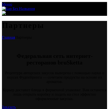
Меню
Партнеры
Главная
Партнеры
Федеральная сеть интернет-
ресторанов bruSketta
Рецептура авторских закусок выверена с помощью науки о
вкусах Фудпейринга — сочетаем продукты на основе их
ароматов.
Курьер доставит блюда в фирменной упаковке. Вам останется
лишь открыть коробку и подать на стол эффектно
оформленные закуски.
Заказать