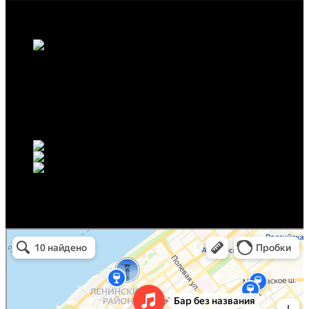
Идеальное место для тех, кто любит живую музыку и хочет
провести вечер в атмосфере постоянного движения и звука.
г. Самара, ул. Братьев Коростелевых, д. 170
+7 (917) 944-15-59
info@nonamebar.ru
No Name Bar
Концертный зал в Самаре
Бар в Самаре